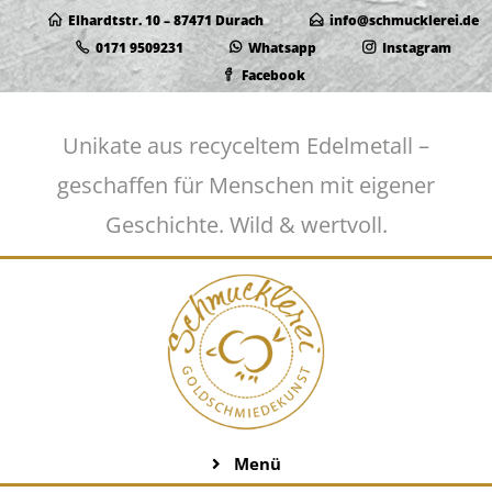
Elhardtstr. 10 – 87471 Durach
info@schmucklerei.de
0171 9509231
Whatsapp
Instagram
Facebook
Unikate aus recyceltem Edelmetall –
geschaffen für Menschen mit eigener
Geschichte. Wild & wertvoll.
Menü