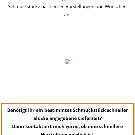
Schmuckstücke nach euren Vorstellungen und Wünschen
an.
Anhänger
Armschmuck
Wild & Wertvoll
Trau- und
Ringe
Sale
Verlobungsringe
Benötigt Ihr ein bestimmtes Schmuckstück schneller
als die angegebene Lieferzeit?
Dann kontaktiert mich gerne, ob eine schnellere
Herstellung möglich ist.