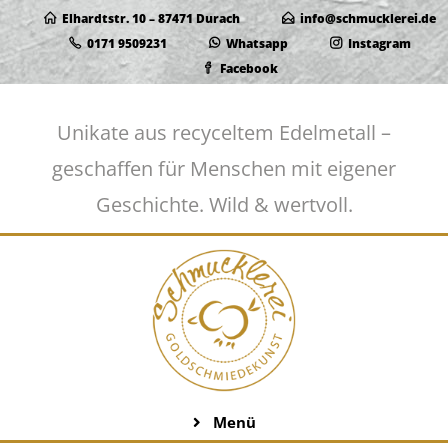
Elhardtstr. 10 – 87471 Durach
info@schmucklerei.de
0171 9509231
Whatsapp
Instagram
Facebook
Unikate aus recyceltem Edelmetall –
geschaffen für Menschen mit eigener
Geschichte. Wild & wertvoll.
Menü