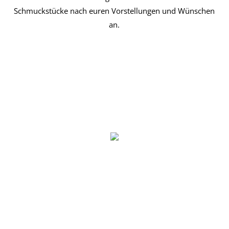
Schmuckstücke nach euren Vorstellungen und Wünschen
an.
Armschmuck
Anhänger
Wild & Wertvoll
Trau- und
Ringe
Sale
Verlobungsringe